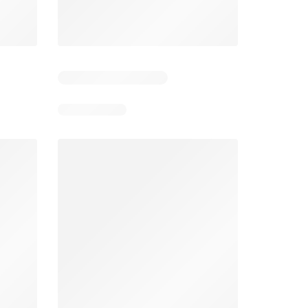
5
Días restantes: 38
Días restantes: 1
Éxito catálogo
Makro catálogo
026
17/07/2026 - 13/09/2026
03/08/2026 - 07/08/2026