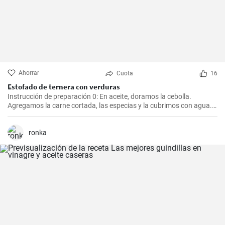
Ahorrar
Cuota
16
Estofado de ternera con verduras
Instrucción de preparación 0: En aceite, doramos la cebolla.
Agregamos la carne cortada, las especias y la cubrimos con agua.
Cocinamos hasta que esté tierna. Luego, agregamos las verduras,
el puré y cocinamos hasta que todo esté suave. Finalmente
agregamos la crema y dejamos que hierva.
ronka