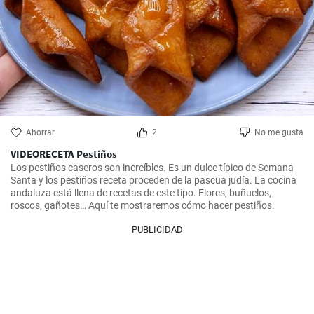
Ahorrar
2
No me gusta
VIDEORECETA Pestiños
Los pestiños caseros son increíbles. Es un dulce típico de Semana 
Santa y los pestiños receta proceden de la pascua judía. La cocina 
andaluza está llena de recetas de este tipo. Flores, buñuelos, 
roscos, gañotes… Aquí te mostraremos cómo hacer pestiños.
PUBLICIDAD