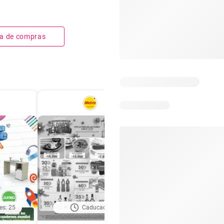
sta de compras
es: 25
Caducado
Días restantes: 2