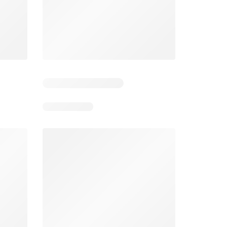
5
Días restantes: 38
Días restantes: 1