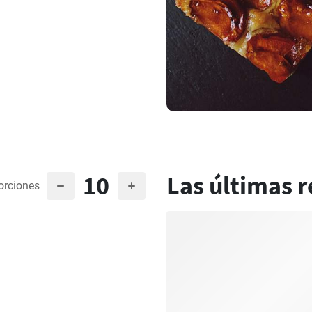
10
Las últimas r
orciones