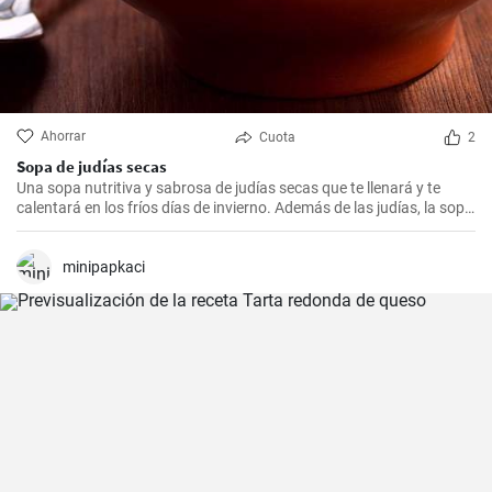
Ahorrar
Cuota
2
Sopa de judías secas
Una sopa nutritiva y sabrosa de judías secas que te llenará y te
calentará en los fríos días de invierno. Además de las judías, la sopa
también tiene patatas, zanahorias y cebolla, que le dan un rico
sabor y aroma.
minipapkaci