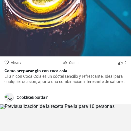
Ahorrar
Cuota
2
Como preparar gin con coca cola
El Gin con Coca Cola es un cóctel sencillo y refrescante. Ideal para
cualquier ocasión, aporta una combinación interesante de sabores
que resultarán del agrado para quienes disfrutan de bebidas
espirituosas mezcladas con refrescos. Aunque puede parecer poco
común mezclar gin con Coca Cola, esta receta puede sorprender
CooklikeBourdain
por su agradable sabor.