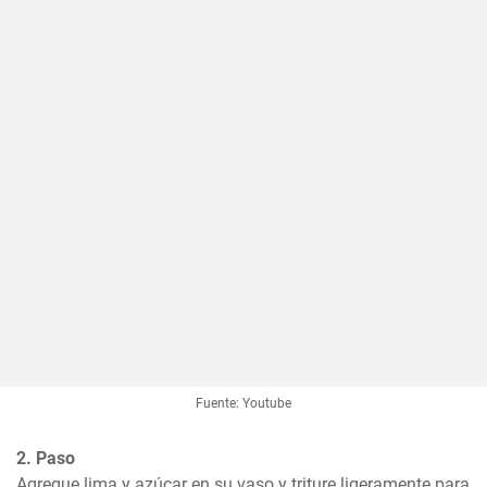
Fuente: Youtube
2. Paso
Agregue lima y azúcar en su vaso y triture ligeramente para 