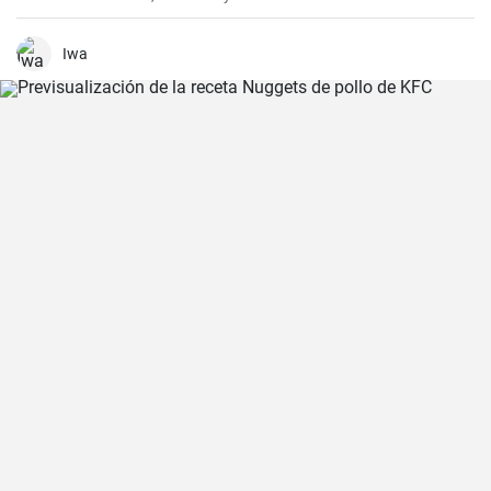
una mezcla de especias, ofrece una experiencia culinaria llena de
sabores y texturas. Aunque cada región de España tiene su propia
forma de hacer la paella, esta receta se acerca a la versión más
Iwa
clásica, la valenciana.