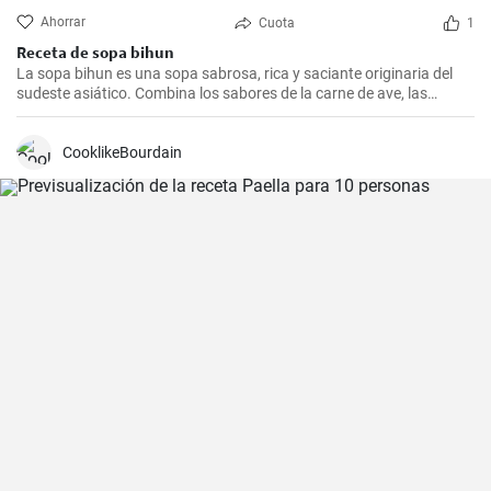
Ahorrar
Cuota
1
Receta de sopa bihun
La sopa bihun es una sopa sabrosa, rica y saciante originaria del
sudeste asiático. Combina los sabores de la carne de ave, las
verduras y los fideos de arroz en una sola olla. En casa la
preparamos todas las semanas.
CooklikeBourdain