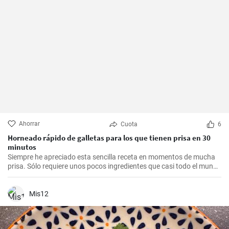
Ahorrar
Cuota
6
Horneado rápido de galletas para los que tienen prisa en 30
minutos
Siempre he apreciado esta sencilla receta en momentos de mucha
prisa. Sólo requiere unos pocos ingredientes que casi todo el mundo
tiene en casa, y en apenas 30 minutos puedes estar disfrutando de
unas deliciosas galletas caseras. Con su textura crujiente y su
sabor dulce, siempre eran un éxito para las visitas improvisadas y
Mis12
para compartir con amigos y familiares.