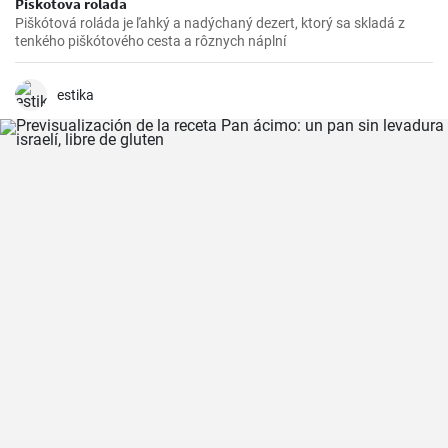
Piškótová roláda
Piškótová roláda je ľahký a nadýchaný dezert, ktorý sa skladá z
tenkého piškótového cesta a rôznych náplní
estika