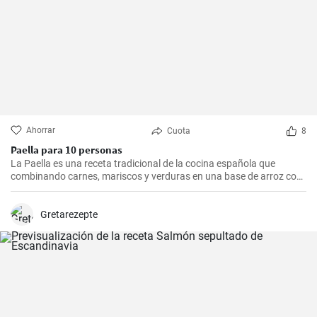
Ahorrar
Cuota
8
Paella para 10 personas
La Paella es una receta tradicional de la cocina española que
combinando carnes, mariscos y verduras en una base de arroz con
una mezcla de especias, ofrece una experiencia culinaria llena de
sabores y texturas. Aunque cada región de España tiene su propia
forma de hacer la paella, esta receta se acerca a la versión más
Gretarezepte
clásica, la valenciana.