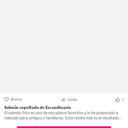
Ahorrar
Cuota
1
Salmón sepultado de Escandinavia
El salmón frito es uno de mis platos favoritos y lo he preparado a
menudo para amigos y familiares. Esta receta mía es el resultado
de mucha experimentación y personalización. Lo sorprendente es