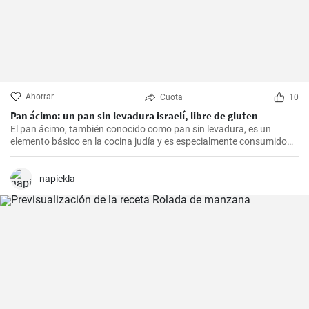
Ahorrar
Cuota
10
Pan ácimo: un pan sin levadura israelí, libre de gluten
El pan ácimo, también conocido como pan sin levadura, es un
elemento básico en la cocina judía y es especialmente consumido
durante Pesaj. En esta receta, te mostraré cómo hacer tu propio
pan ácimo casero de manera sencilla y deliciosa.
napiekla