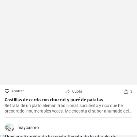
Ahorrar
Cuota
3
Costillas de cerdo con chucrut y puré de patatas
Se trata de un plato alemán tradicional, suculento y rico que he
preparado innumerables veces. Me encanta el sabor ahumado del
Kassler combinado con el chucrut ácido y el cremoso puré de
patatas. Esta receta es ideal para ocasiones especiales y también
es un delicioso plato reconfortante en los días más fríos.
maycasoro