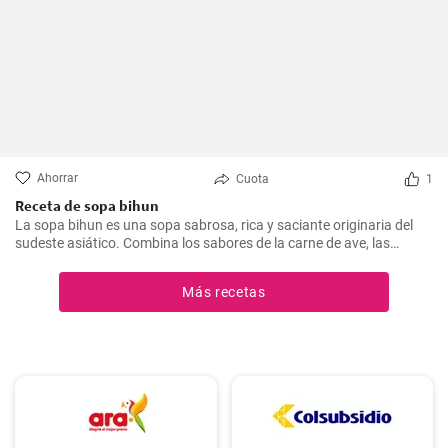
Ahorrar
Cuota
1
Receta de sopa bihun
La sopa bihun es una sopa sabrosa, rica y saciante originaria del
sudeste asiático. Combina los sabores de la carne de ave, las
verduras y los fideos de arroz en una sola olla. En casa la
preparamos todas las semanas.
Más recetas