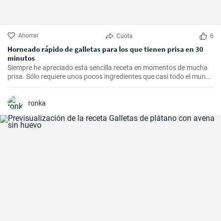
Ahorrar
Cuota
6
Horneado rápido de galletas para los que tienen prisa en 30
minutos
Siempre he apreciado esta sencilla receta en momentos de mucha
prisa. Sólo requiere unos pocos ingredientes que casi todo el mundo
tiene en casa, y en apenas 30 minutos puedes estar disfrutando de
unas deliciosas galletas caseras. Con su textura crujiente y su
sabor dulce, siempre eran un éxito para las visitas improvisadas y
ronka
para compartir con amigos y familiares.