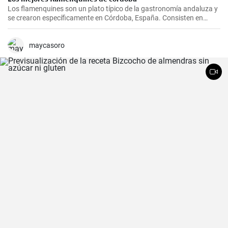
Los flamenquines son un plato típico de la gastronomía andaluza y
se crearon específicamente en Córdoba, España. Consisten en
rollitos de jamón serrano y carne de cerdo empanados y fritos. Son
crujientes por fuera y jugosos por dentro, generalmente se sirven
como tapas y son comúnmente acompañados con papas fritas y
maycasoro
mayonesa.