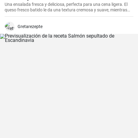
Una ensalada fresca y deliciosa, perfecta para una cena ligera. El
queso fresco batido le da una textura cremosa y suave, mientras
que el atún le aporta proteínas con el sabor. Suele servirse fría,
acompañada de tostadas o pan integral.
Gretarezepte