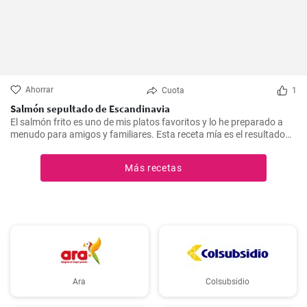
Ahorrar
Cuota
1
Salmón sepultado de Escandinavia
El salmón frito es uno de mis platos favoritos y lo he preparado a
menudo para amigos y familiares. Esta receta mía es el resultado
de mucha experimentación y personalización. Lo sorprendente es
que es increíblemente fácil de hacer y, a la vez, tan sabrosa e
Más recetas
impresionante. Un trozo de filete de salmón fresco se marina en un
encurtido picante y está listo para servir al cabo de dos días.
Ara
Colsubsidio