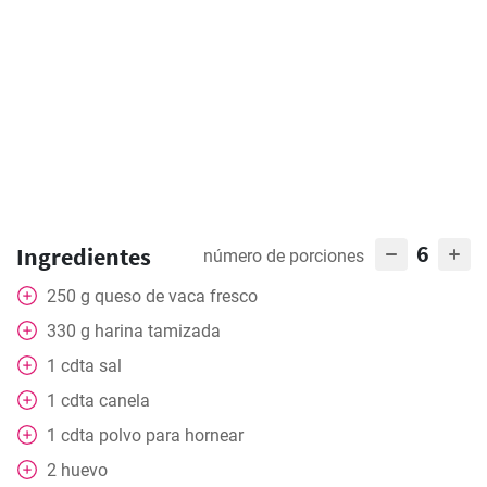
6
Ingredientes
número de porciones
250
g
queso de vaca fresco
330
g
harina tamizada
1
cdta
sal
1
cdta
canela
1
cdta
polvo para hornear
2
huevo