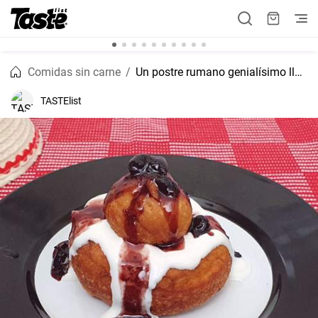
Comidas sin carne
Un postre rumano genialísimo llamado papanasi
TASTElist