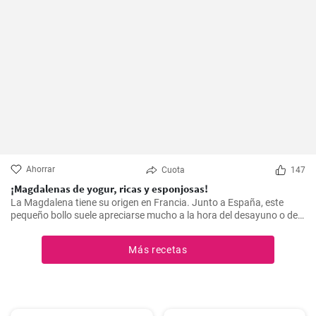
Ahorrar
Cuota
147
¡Magdalenas de yogur, ricas y esponjosas!
La Magdalena tiene su origen en Francia. Junto a España, este
pequeño bollo suele apreciarse mucho a la hora del desayuno o de
la merienda. ¡Con la receta que os propongo hoy, vuestras
magdalenas van a salir muy ricas y esponjosas! ¡No os la perdáis!
Más recetas