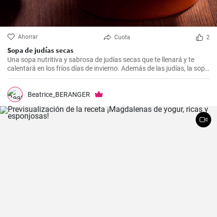
Ahorrar
Cuota
2
Sopa de judías secas
Una sopa nutritiva y sabrosa de judías secas que te llenará y te
calentará en los fríos días de invierno. Además de las judías, la sopa
también tiene patatas, zanahorias y cebolla, que le dan un rico
sabor y aroma.
Beatrice_BERANGER