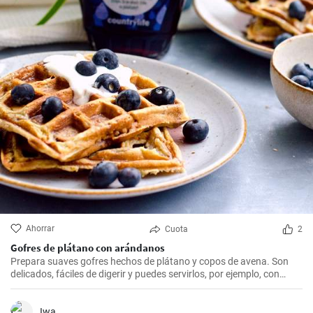
Ahorrar
Cuota
2
Gofres de plátano con arándanos
Prepara suaves gofres hechos de plátano y copos de avena. Son
delicados, fáciles de digerir y puedes servirlos, por ejemplo, con
arándanos frescos y sirope de arándanos.
Iwa