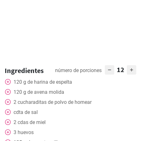
12
Ingredientes
número de porciones
120
g
de harina de espelta
120
g
de avena molida
2
cucharaditas
de polvo de hornear
cdta
de sal
2
cdas
de miel
3
huevos