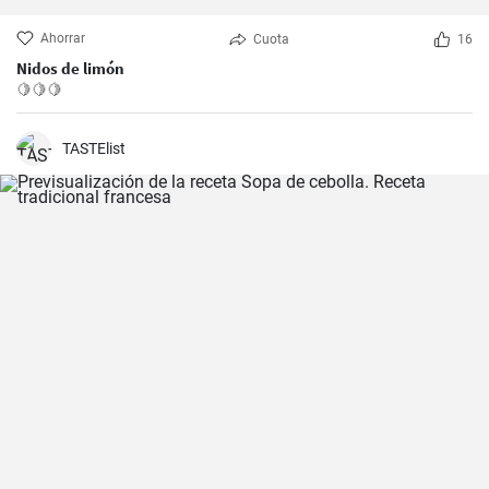
Ahorrar
Cuota
16
Nidos de limón
🍋🍋🍋
TASTElist