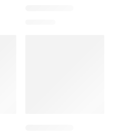
4
Días restantes: 37
Caducado
Éxito catálogo
Makro catálogo
026
17/07/2026 - 13/09/2026
03/08/2026 - 07/08/2026