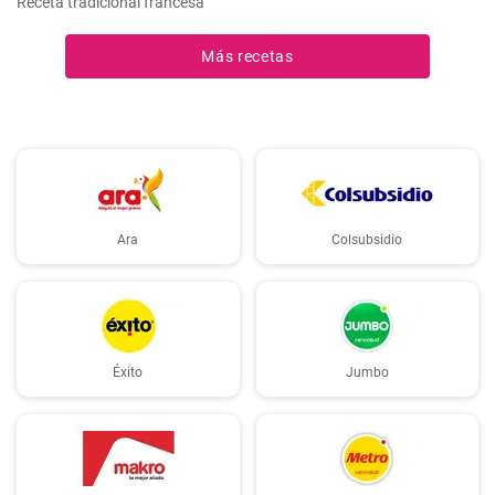
Receta tradicional francesa
Más recetas
Ara
Colsubsidio
Éxito
Jumbo