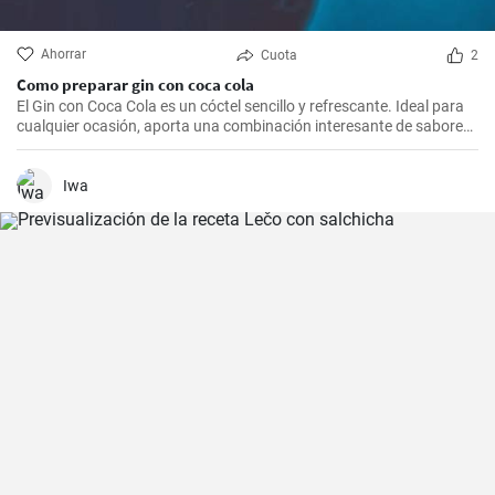
Ahorrar
Cuota
2
Como preparar gin con coca cola
El Gin con Coca Cola es un cóctel sencillo y refrescante. Ideal para
cualquier ocasión, aporta una combinación interesante de sabores
que resultarán del agrado para quienes disfrutan de bebidas
espirituosas mezcladas con refrescos. Aunque puede parecer poco
común mezclar gin con Coca Cola, esta receta puede sorprender
Iwa
por su agradable sabor.