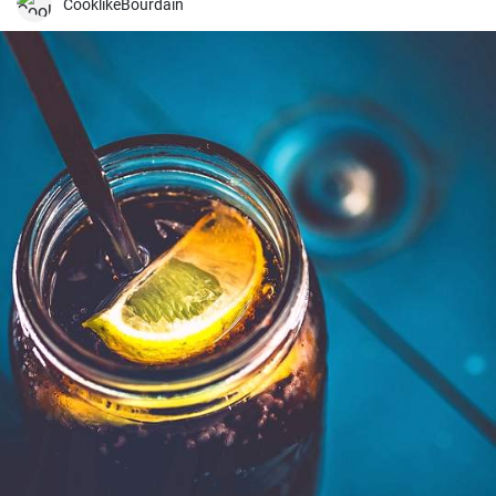
CooklikeBourdain