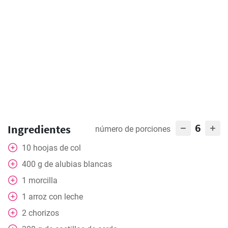
6
Ingredientes
número de porciones
10
hoojas de col
400
g
de alubias blancas
1
morcilla
1
arroz con leche
2
chorizos