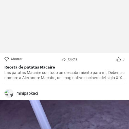
Ahorrar
Cuota
3
Receta de patatas Macaire
Las patatas Macaire son todo un descubrimiento para mí. Deben su
nombre a Alexandre Macaire, un imaginativo cocinero del siglo XIX.
Este plato de patatas de sabor exquisito es en realidad muy sencillo
y sólo requiere unos pocos ingredientes. Es lo que más me gusta
cocinar con mi familia los fines de semana, cuando podemos
minipapkaci
disfrutar todos juntos de una comida. Con un poco de práctica,
¡tendrás una sabrosa receta de guarnición en tu repertorio culinario
en un abrir y cerrar de ojos!