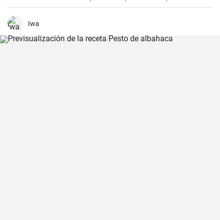
culinario. Me gusta hacerlas en epocas de frio para endulzar el
paladar y demostrar que no sólo las empanadas saladas pueden
hacerte feliz. Es un postre que nunca falla en las reuniones
Iwa
familiares y siempre impresiona a los invitados. Espero que la
disfrutes tanto como yo.