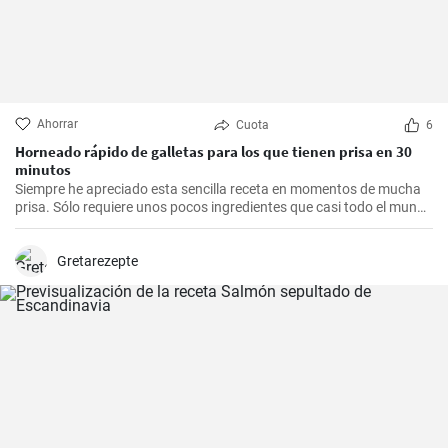
Ahorrar
Cuota
6
Horneado rápido de galletas para los que tienen prisa en 30
minutos
Siempre he apreciado esta sencilla receta en momentos de mucha
prisa. Sólo requiere unos pocos ingredientes que casi todo el mundo
tiene en casa, y en apenas 30 minutos puedes estar disfrutando de
unas deliciosas galletas caseras. Con su textura crujiente y su
sabor dulce, siempre eran un éxito para las visitas improvisadas y
Gretarezepte
para compartir con amigos y familiares.