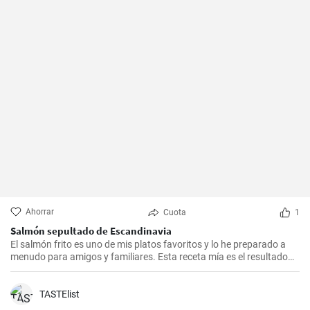
Ahorrar
Cuota
1
Salmón sepultado de Escandinavia
El salmón frito es uno de mis platos favoritos y lo he preparado a
menudo para amigos y familiares. Esta receta mía es el resultado
de mucha experimentación y personalización. Lo sorprendente es
que es increíblemente fácil de hacer y, a la vez, tan sabrosa e
impresionante. Un trozo de filete de salmón fresco se marina en un
TASTElist
encurtido picante y está listo para servir al cabo de dos días.