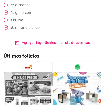
75
g
chorizo
75
g
morcón
3
huevo
50
ml
vino blanco
Agregue ingredientes a la lista de compras
Últimos folletos