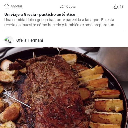
Ahorrar
Cuota
18
Un viaje a Grecia - pasticho auténtico
Una comida típica griega bastante parecida a lasagne. En esta
receta os muestro cómo hacerlo y también c=omo preparar un
bechamel auténtico.
Ofelia_Fermani