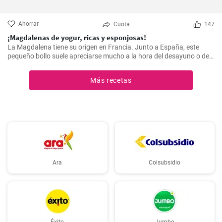
Ahorrar
Cuota
147
¡Magdalenas de yogur, ricas y esponjosas!
La Magdalena tiene su origen en Francia. Junto a España, este
pequeño bollo suele apreciarse mucho a la hora del desayuno o de
la merienda. ¡Con la receta que os propongo hoy, vuestras
magdalenas van a salir muy ricas y esponjosas! ¡No os la perdáis!
Más recetas
Ara
Colsubsidio