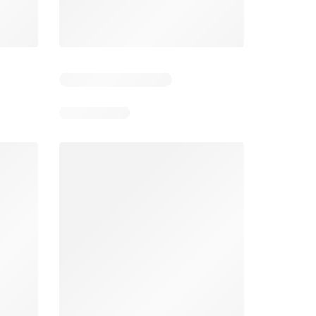
6
Días restantes: 39
Días restantes: 2
Éxito catálogo
Makro catálogo
026
17/07/2026 - 13/09/2026
03/08/2026 - 07/08/2026