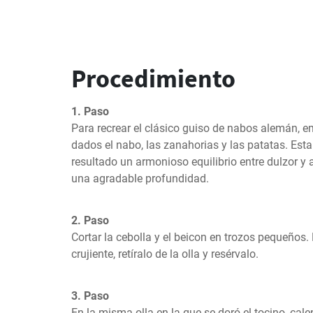
Procedimiento
1. Paso
Para recrear el clásico guiso de nabos alemán, e
dados el nabo, las zanahorias y las patatas. Est
resultado un armonioso equilibrio entre dulzor y a
una agradable profundidad.
2. Paso
Cortar la cebolla y el beicon en trozos pequeños. 
crujiente, retíralo de la olla y resérvalo.
3. Paso
En la misma olla en la que se doró el tocino, calen