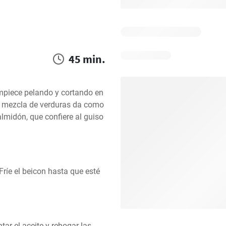
45 min.
mpiece pelando y cortando en 
a mezcla de verduras da como 
lmidón, que confiere al guiso 
Fríe el beicon hasta que esté 
tar el aceite y rehogar las 