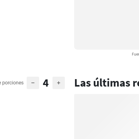
Fuen
4
Las últimas r
 porciones