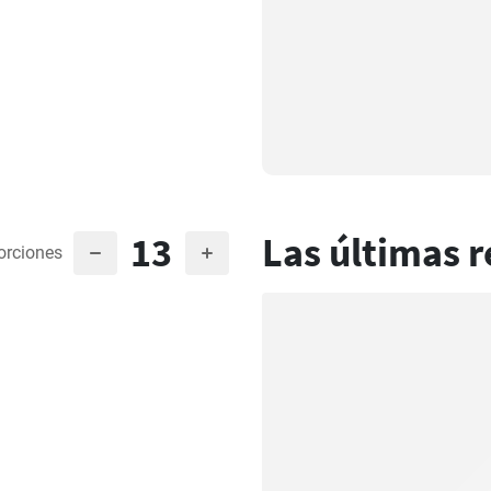
13
Las últimas r
orciones