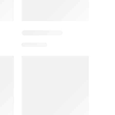
6
Días restantes: 39
Días restantes: 2