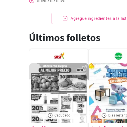
aceite de oliva
Agregue ingredientes a la li
Últimos folletos
Caducado
Días restant