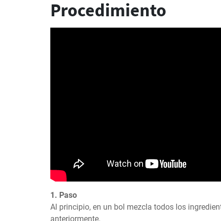
Procedimiento
1. Paso
Al principio, en un bol mezcla todos los ingredie
anteriormente.