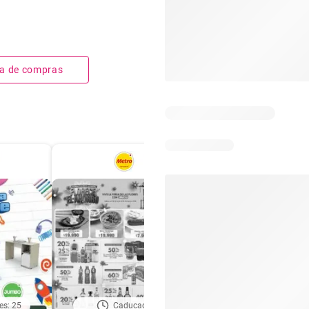
sta de compras
es: 25
Caducado
Días restantes: 2