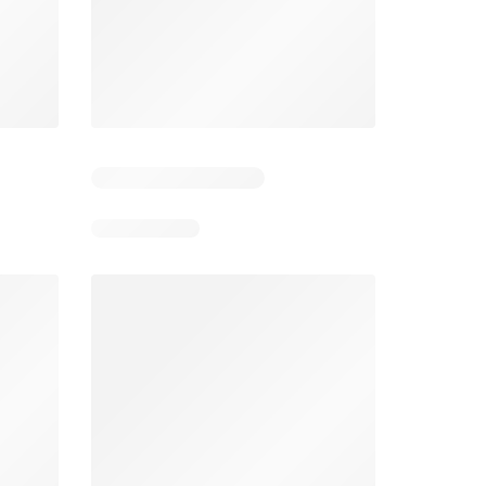
5
Días restantes: 38
Días restantes: 1