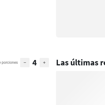
4
Las últimas r
 porciones