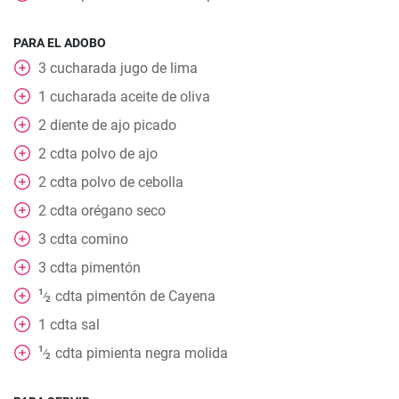
PARA EL ADOBO
3
cucharada
jugo de lima
1
cucharada
aceite de oliva
2
diente de ajo picado
2
cdta
polvo de ajo
2
cdta
polvo de cebolla
2
cdta
orégano seco
3
cdta
comino
3
cdta
pimentón
1
cdta
pimentón de Cayena
⁄
2
1
cdta
sal
1
cdta
pimienta negra molida
⁄
2