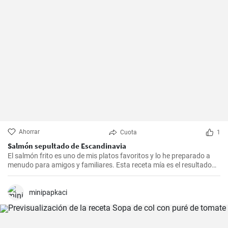
Ahorrar
Cuota
1
Salmón sepultado de Escandinavia
El salmón frito es uno de mis platos favoritos y lo he preparado a
menudo para amigos y familiares. Esta receta mía es el resultado
de mucha experimentación y personalización. Lo sorprendente es
que es increíblemente fácil de hacer y, a la vez, tan sabrosa e
impresionante. Un trozo de filete de salmón fresco se marina en un
minipapkaci
encurtido picante y está listo para servir al cabo de dos días.