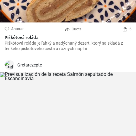
Ahorrar
Cuota
5
Piškótová roláda
Piškótová roláda je ľahký a nadýchaný dezert, ktorý sa skladá z
tenkého piškótového cesta a rôznych náplní
Gretarezepte