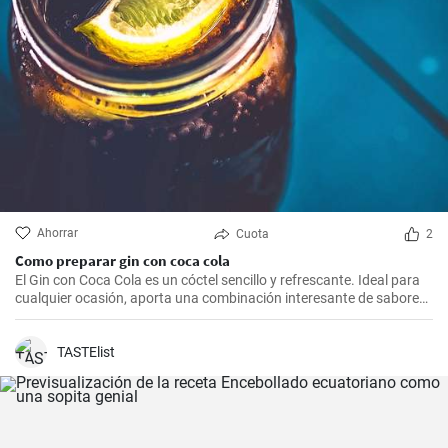
Ahorrar
Cuota
2
Como preparar gin con coca cola
El Gin con Coca Cola es un cóctel sencillo y refrescante. Ideal para
cualquier ocasión, aporta una combinación interesante de sabores
que resultarán del agrado para quienes disfrutan de bebidas
espirituosas mezcladas con refrescos. Aunque puede parecer poco
común mezclar gin con Coca Cola, esta receta puede sorprender
TASTElist
por su agradable sabor.