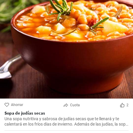
Ahorrar
Cuota
2
Sopa de judías secas
Una sopa nutritiva y sabrosa de judías secas que te llenará y te
calentará en los fríos días de invierno. Además de las judías, la sopa
también tiene patatas, zanahorias y cebolla, que le dan un rico