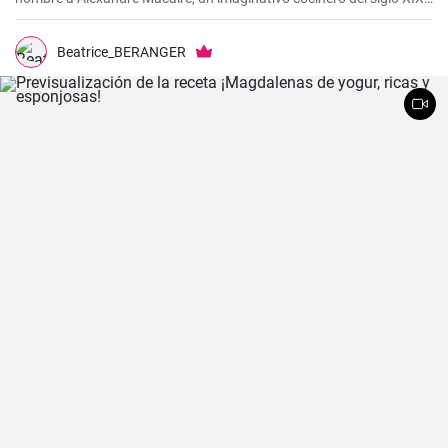
Este plato de patatas de sabor exquisito es en realidad muy sencillo
y sólo requiere unos pocos ingredientes. Es lo que más me gusta
cocinar con mi familia los fines de semana, cuando podemos
Beatrice_BERANGER
disfrutar todos juntos de una comida. Con un poco de práctica,
¡tendrás una sabrosa receta de guarnición en tu repertorio culinario
en un abrir y cerrar de ojos!