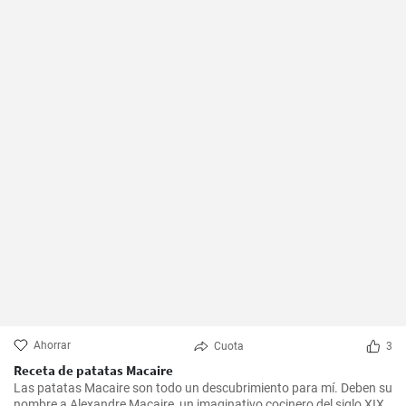
Ahorrar
Cuota
3
Receta de patatas Macaire
Las patatas Macaire son todo un descubrimiento para mí. Deben su
nombre a Alexandre Macaire, un imaginativo cocinero del siglo XIX.