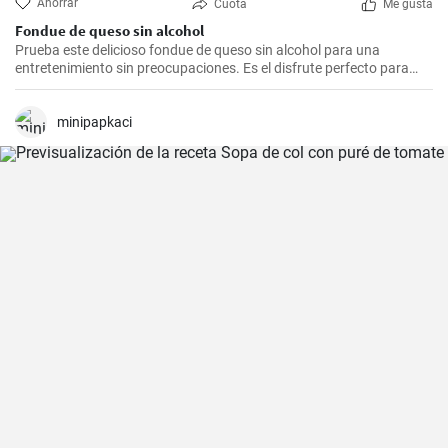
Ahorrar
Cuota
Me gusta
Fondue de queso sin alcohol
Prueba este delicioso fondue de queso sin alcohol para una
entretenimiento sin preocupaciones. Es el disfrute perfecto para
una noche acogedora con amigos y familiares. Sírvelo con tus
guarniciones favoritas como pan crujiente, verduras o incluso
frutas para una experiencia culinaria inolvidable.
minipapkaci