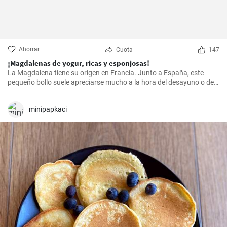
Ahorrar
Cuota
147
¡Magdalenas de yogur, ricas y esponjosas!
La Magdalena tiene su origen en Francia. Junto a España, este
pequeño bollo suele apreciarse mucho a la hora del desayuno o de
la merienda. ¡Con la receta que os propongo hoy, vuestras
magdalenas van a salir muy ricas y esponjosas! ¡No os la perdáis!
minipapkaci