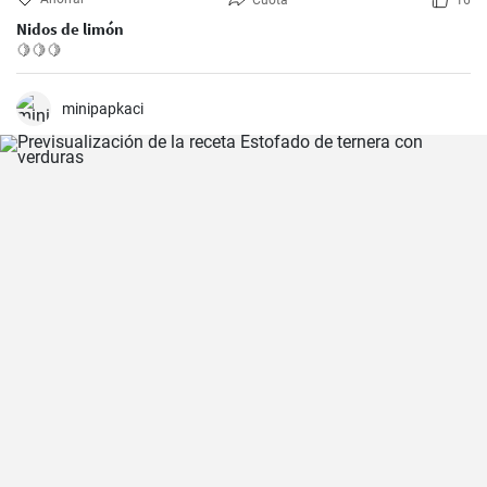
Cuota
16
Nidos de limón
🍋🍋🍋
minipapkaci