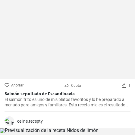
Ahorrar
Cuota
1
Salmón sepultado de Escandinavia
El salmón frito es uno de mis platos favoritos y lo he preparado a
menudo para amigos y familiares. Esta receta mía es el resultado
de mucha experimentación y personalización. Lo sorprendente es
que es increíblemente fácil de hacer y, a la vez, tan sabrosa e
impresionante. Un trozo de filete de salmón fresco se marina en un
celine.recepty
encurtido picante y está listo para servir al cabo de dos días.