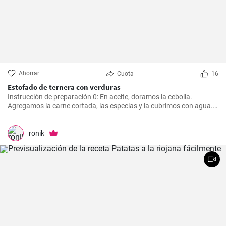
Ahorrar
Cuota
16
Estofado de ternera con verduras
Instrucción de preparación 0: En aceite, doramos la cebolla.
Agregamos la carne cortada, las especias y la cubrimos con agua.
Cocinamos hasta que esté tierna. Luego, agregamos las verduras,
el puré y cocinamos hasta que todo esté suave. Finalmente
agregamos la crema y dejamos que hierva.
ronik