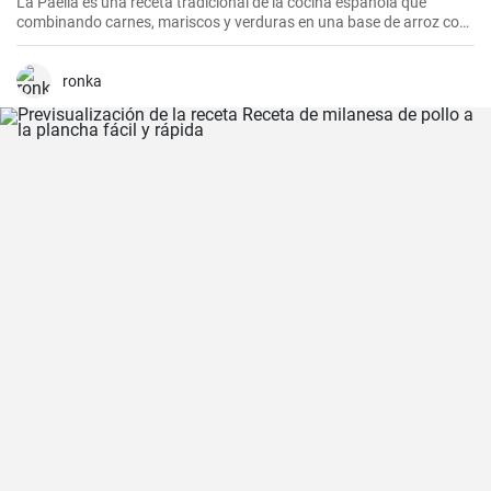
La Paella es una receta tradicional de la cocina española que
combinando carnes, mariscos y verduras en una base de arroz con
una mezcla de especias, ofrece una experiencia culinaria llena de
sabores y texturas. Aunque cada región de España tiene su propia
forma de hacer la paella, esta receta se acerca a la versión más
ronka
clásica, la valenciana.