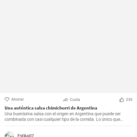
Ahorrar
Cuota
239
Una auténtica salsa chimichurri de Argentina
Una buenísima salsa con el origen en Argentina que puede ser
combinada con casi cualquier tipo de la comida. Lo único que
debería hacer es seguir la receta presente.
Estika02