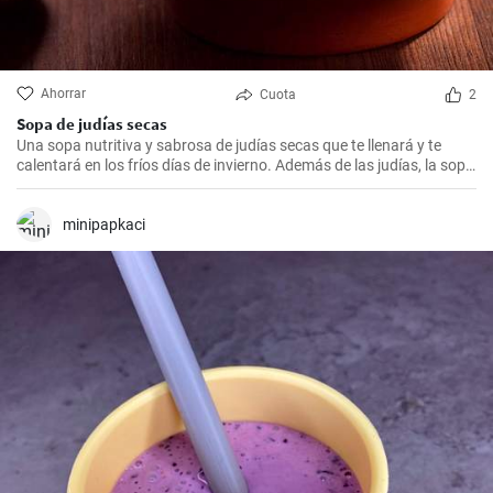
Ahorrar
Cuota
2
Sopa de judías secas
Una sopa nutritiva y sabrosa de judías secas que te llenará y te
calentará en los fríos días de invierno. Además de las judías, la sopa
también tiene patatas, zanahorias y cebolla, que le dan un rico
sabor y aroma.
minipapkaci