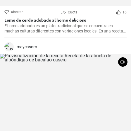
Ahorrar
Cuota
16
Lomo de cerdo adobado al horno delicioso
El lomo adobado es un plato tradicional que se encuentra en
muchas culturas diferentes con variaciones locales. Es una receta
sencilla y deliciosa que consiste en una pieza jugosa de lomo de
cerdo marinado (adobado) en una mezcla de especias, vinagre y ajo
antes de ser asado hasta quedar tierno y sabroso. Es excelente
maycasoro
para una cena en familia o una comida especial.