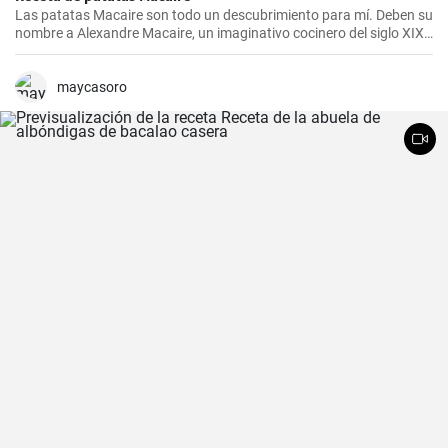
Las patatas Macaire son todo un descubrimiento para mí. Deben su
nombre a Alexandre Macaire, un imaginativo cocinero del siglo XIX.
Este plato de patatas de sabor exquisito es en realidad muy sencillo
y sólo requiere unos pocos ingredientes. Es lo que más me gusta
cocinar con mi familia los fines de semana, cuando podemos
maycasoro
disfrutar todos juntos de una comida. Con un poco de práctica,
¡tendrás una sabrosa receta de guarnición en tu repertorio culinario
en un abrir y cerrar de ojos!