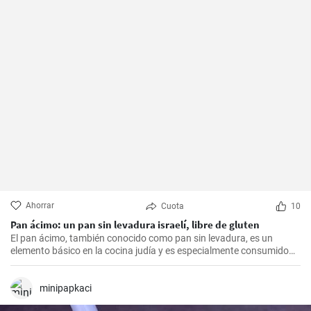
Ahorrar
Cuota
10
Pan ácimo: un pan sin levadura israelí, libre de gluten
El pan ácimo, también conocido como pan sin levadura, es un
elemento básico en la cocina judía y es especialmente consumido
durante Pesaj. En esta receta, te mostraré cómo hacer tu propio
pan ácimo casero de manera sencilla y deliciosa.
minipapkaci