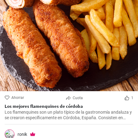
Ahorrar
Cuota
1
Los mejores flamenquines de córdoba
Los flamenquines son un plato típico de la gastronomía andaluza y
se crearon específicamente en Córdoba, España. Consisten en
rollitos de jamón serrano y carne de cerdo empanados y fritos. Son
crujientes por fuera y jugosos por dentro, generalmente se sirven
como tapas y son comúnmente acompañados con papas fritas y
ronik