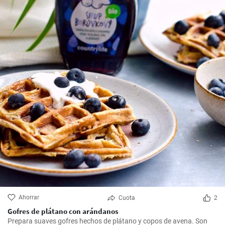
Ahorrar
Cuota
2
Gofres de plátano con arándanos
Prepara suaves gofres hechos de plátano y copos de avena. Son