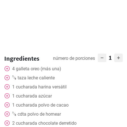
1
Ingredientes
número de porciones
4
galleta oreo (más una)
1
taza
leche caliente
⁄
4
1
cucharada
harina versátil
1
cucharada
azúcar
1
cucharada
polvo de cacao
1
cdta
polvo de hornear
⁄
4
2
cucharada
chocolate derretido