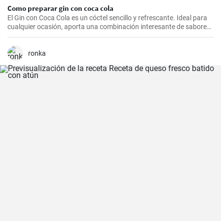
Como preparar gin con coca cola
El Gin con Coca Cola es un cóctel sencillo y refrescante. Ideal para
cualquier ocasión, aporta una combinación interesante de sabores
que resultarán del agrado para quienes disfrutan de bebidas
espirituosas mezcladas con refrescos. Aunque puede parecer poco
común mezclar gin con Coca Cola, esta receta puede sorprender
ronka
por su agradable sabor.