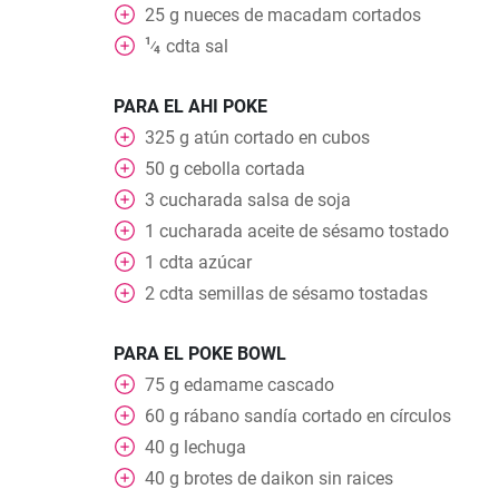
25
g
nueces de macadam cortados
1
cdta
sal
⁄
4
PARA EL AHI POKE
325
g
atún cortado en cubos
50
g
cebolla cortada
3
cucharada
salsa de soja
1
cucharada
aceite de sésamo tostado
1
cdta
azúcar
2
cdta
semillas de sésamo tostadas
PARA EL POKE BOWL
75
g
edamame cascado
60
g
rábano sandía cortado en círculos
40
g
lechuga
40
g
brotes de daikon sin raices