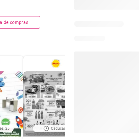
sta de compras
es: 25
Caducado
Días restantes: 2