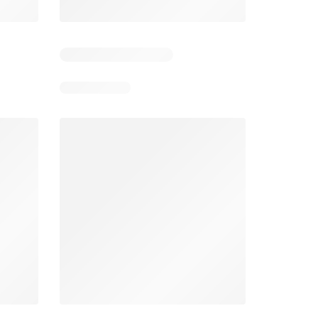
5
Días restantes: 38
Días restantes: 1