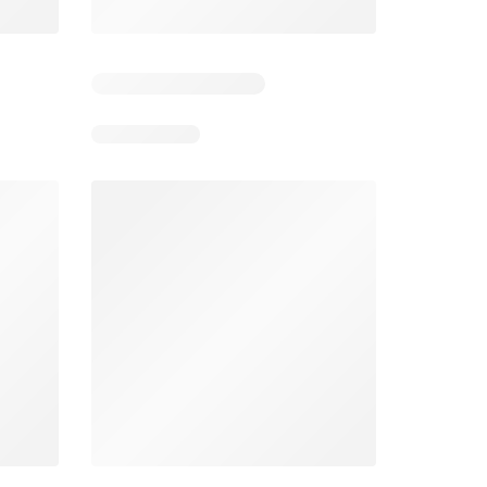
5
Días restantes: 38
Días restantes: 1
Éxito catálogo
Makro catálogo
026
17/07/2026 - 13/09/2026
03/08/2026 - 07/08/2026