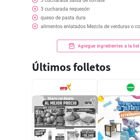
3
cucharada
salsa de tomate
3
cucharada
requesón
queso de pasta dura
alimentos enlatados
Mezcla de verduras o c
Agregue ingredientes a la li
Últimos folletos