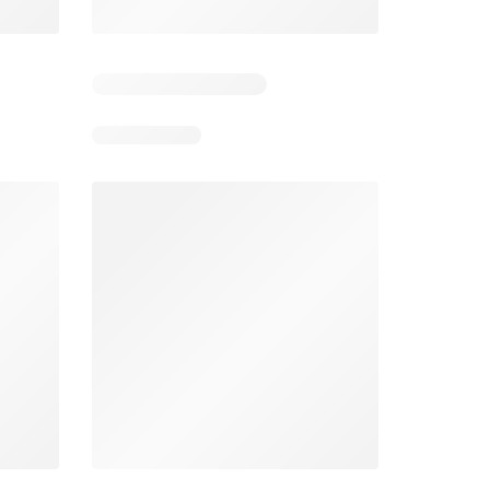
5
Días restantes: 38
Días restantes: 1
Éxito catálogo
Makro catálogo
026
17/07/2026 - 13/09/2026
03/08/2026 - 07/08/2026