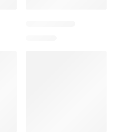
5
Días restantes: 38
Días restantes: 1
Éxito catálogo
Makro catálogo
026
17/07/2026 - 13/09/2026
03/08/2026 - 07/08/2026