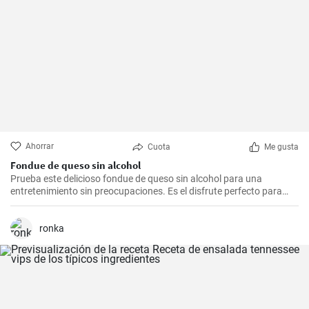
Ahorrar
Cuota
Me gusta
Fondue de queso sin alcohol
Prueba este delicioso fondue de queso sin alcohol para una
entretenimiento sin preocupaciones. Es el disfrute perfecto para
una noche acogedora con amigos y familiares. Sírvelo con tus
guarniciones favoritas como pan crujiente, verduras o incluso
frutas para una experiencia culinaria inolvidable.
ronka