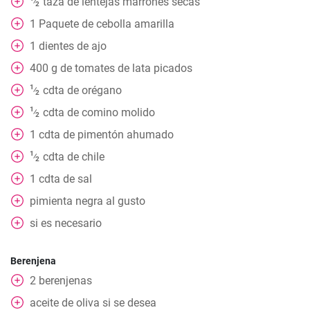
taza
de lentejas marrones secas
⁄
2
1
Paquete
de cebolla amarilla
1
dientes de ajo
400
g
de tomates de lata picados
1
cdta
de orégano
⁄
2
1
cdta
de comino molido
⁄
2
1
cdta
de pimentón ahumado
1
cdta
de chile
⁄
2
1
cdta
de sal
pimienta negra al gusto
si es necesario
Berenjena
2
berenjenas
aceite de oliva si se desea