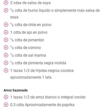
2
cdas
de salsa de soya
1
cdta
de humo líquido o simplemente más salsa de
⁄
2
soya
1
cdta
de chile en polvo
⁄
2
1
cdta
de ajo en polvo
1
cdta
de pimentón
⁄
2
1
cdta
de comino
⁄
2
1
cdta
de sal marina
⁄
2
1
cdta
de pimienta negra molida
⁄
2
1
tazas
1/2 de frijoles negros cocidos
aproximadamente 1 lata
Arroz Sazonado
1
tazas
1/2 de arroz blanco o integral cocido
0.3
cdta
Aproximadamente de paprika