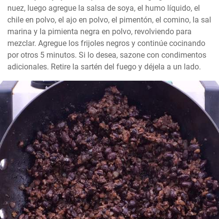
nuez, luego agregue la salsa de soya, el humo líquido, el 
chile en polvo, el ajo en polvo, el pimentón, el comino, la sal 
marina y la pimienta negra en polvo, revolviendo para 
mezclar. Agregue los frijoles negros y continúe cocinando 
por otros 5 minutos. Si lo desea, sazone con condimentos 
adicionales. Retire la sartén del fuego y déjela a un lado.