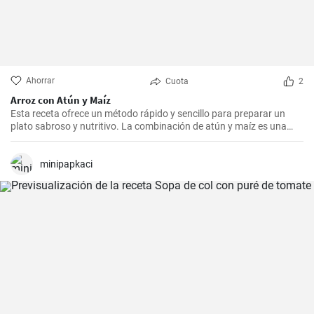
Ahorrar
Cuota
2
Arroz con Atún y Maíz
Esta receta ofrece un método rápido y sencillo para preparar un
plato sabroso y nutritivo. La combinación de atún y maíz es una
excelente manera de agregar algo de proteína y color a nuestra
dieta diaria.
minipapkaci