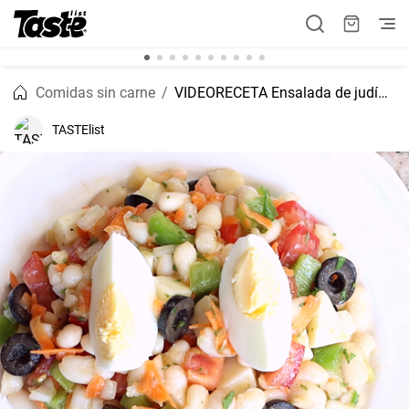
Comidas sin carne
VIDEORECETA Ensalada de judías blancas clásica española con aderezo casero
TASTElist