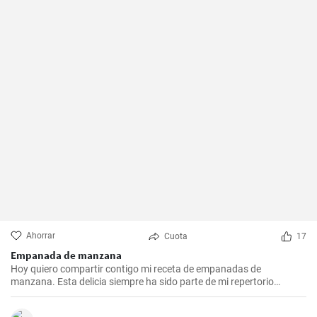
Ahorrar
Cuota
17
Empanada de manzana
Hoy quiero compartir contigo mi receta de empanadas de
manzana. Esta delicia siempre ha sido parte de mi repertorio
culinario. Me gusta hacerlas en epocas de frio para endulzar el
paladar y demostrar que no sólo las empanadas saladas pueden