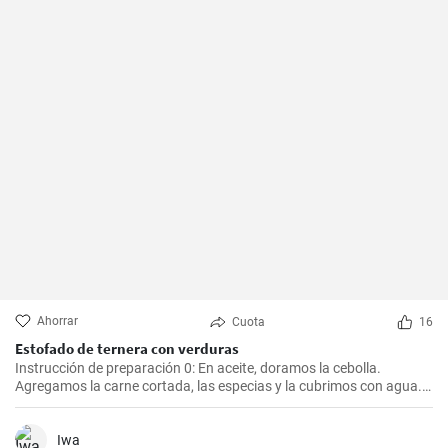
Ahorrar
Cuota
16
Estofado de ternera con verduras
Instrucción de preparación 0: En aceite, doramos la cebolla.
Agregamos la carne cortada, las especias y la cubrimos con agua.
Cocinamos hasta que esté tierna. Luego, agregamos las verduras,
el puré y cocinamos hasta que todo esté suave. Finalmente
agregamos la crema y dejamos que hierva.
Iwa