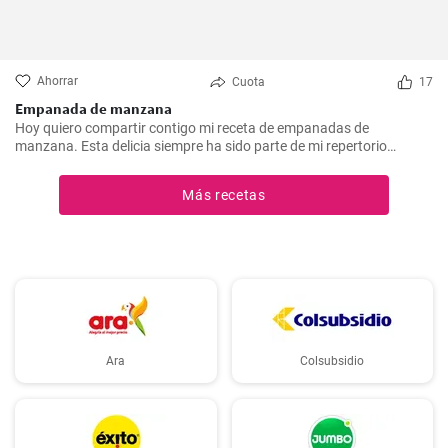
Ahorrar
Cuota
17
Empanada de manzana
Hoy quiero compartir contigo mi receta de empanadas de
manzana. Esta delicia siempre ha sido parte de mi repertorio
culinario. Me gusta hacerlas en epocas de frio para endulzar el
paladar y demostrar que no sólo las empanadas saladas pueden
Más recetas
hacerte feliz. Es un postre que nunca falla en las reuniones
familiares y siempre impresiona a los invitados. Espero que la
disfrutes tanto como yo.
Ara
Colsubsidio