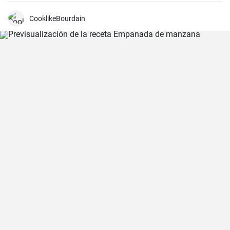
la merienda. ¡Con la receta que os propongo hoy, vuestras
magdalenas van a salir muy ricas y esponjosas! ¡No os la perdáis!
CooklikeBourdain