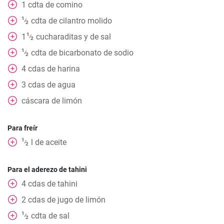
1
cdta
de comino
1
cdta
de cilantro molido
⁄
2
1
1
cucharaditas
y de sal
⁄
2
1
cdta
de bicarbonato de sodio
⁄
2
4
cdas
de harina
3
cdas
de agua
cáscara de limón
Para freír
1
l
de aceite
⁄
2
Para el aderezo de tahini
4
cdas
de tahini
2
cdas
de jugo de limón
1
cdta
de sal
⁄
2