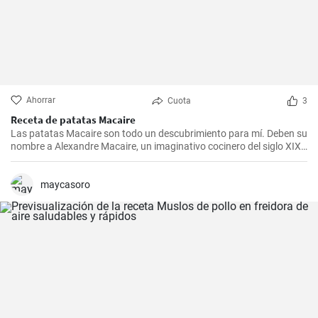
Ahorrar
Cuota
3
Receta de patatas Macaire
Las patatas Macaire son todo un descubrimiento para mí. Deben su
nombre a Alexandre Macaire, un imaginativo cocinero del siglo XIX.
Este plato de patatas de sabor exquisito es en realidad muy sencillo
y sólo requiere unos pocos ingredientes. Es lo que más me gusta
cocinar con mi familia los fines de semana, cuando podemos
maycasoro
disfrutar todos juntos de una comida. Con un poco de práctica,
¡tendrás una sabrosa receta de guarnición en tu repertorio culinario
en un abrir y cerrar de ojos!