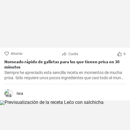
Ahorrar
Cuota
6
Horneado rápido de galletas para los que tienen prisa en 30
minutos
Siempre he apreciado esta sencilla receta en momentos de mucha
prisa. Sólo requiere unos pocos ingredientes que casi todo el mundo
tiene en casa, y en apenas 30 minutos puedes estar disfrutando de
unas deliciosas galletas caseras. Con su textura crujiente y su
sabor dulce, siempre eran un éxito para las visitas improvisadas y
Iwa
para compartir con amigos y familiares.