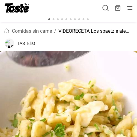
Comidas sin carne
VIDEORECETA Los spaetzle alemanes como de la abuela
TASTElist