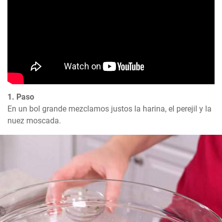
1. Paso
En un bol grande mezclamos justos la harina, el perejil y la 
nuez moscada.