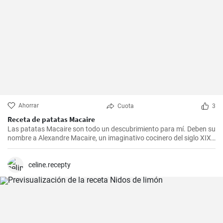
Ahorrar
Cuota
3
Receta de patatas Macaire
Las patatas Macaire son todo un descubrimiento para mí. Deben su
nombre a Alexandre Macaire, un imaginativo cocinero del siglo XIX.
Este plato de patatas de sabor exquisito es en realidad muy sencillo
y sólo requiere unos pocos ingredientes. Es lo que más me gusta
cocinar con mi familia los fines de semana, cuando podemos
celine.recepty
disfrutar todos juntos de una comida. Con un poco de práctica,
¡tendrás una sabrosa receta de guarnición en tu repertorio culinario
en un abrir y cerrar de ojos!