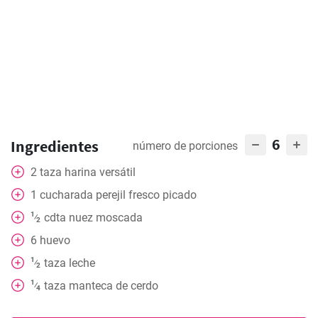
6
Ingredientes
número de porciones
2
taza
harina versátil
1
cucharada
perejil fresco picado
1
cdta
nuez moscada
⁄
2
6
huevo
1
taza
leche
⁄
2
1
taza
manteca de cerdo
⁄
4