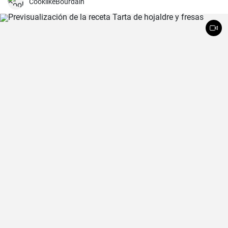
CooklikeBourdain