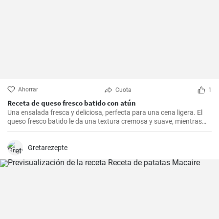
Ahorrar
Cuota
1
Receta de queso fresco batido con atún
Una ensalada fresca y deliciosa, perfecta para una cena ligera. El
queso fresco batido le da una textura cremosa y suave, mientras
que el atún le aporta proteínas con el sabor. Suele servirse fría,
acompañada de tostadas o pan integral.
Gretarezepte