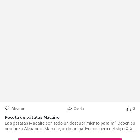
Ahorrar
Cuota
3
Receta de patatas Macaire
Las patatas Macaire son todo un descubrimiento para mí. Deben su
nombre a Alexandre Macaire, un imaginativo cocinero del siglo XIX.
Este plato de patatas de sabor exquisito es en realidad muy sencillo