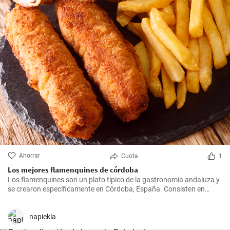
Ahorrar
Cuota
1
Los mejores flamenquines de córdoba
Los flamenquines son un plato típico de la gastronomía andaluza y
se crearon específicamente en Córdoba, España. Consisten en
rollitos de jamón serrano y carne de cerdo empanados y fritos. Son
crujientes por fuera y jugosos por dentro, generalmente se sirven
como tapas y son comúnmente acompañados con papas fritas y
napiekla
mayonesa.