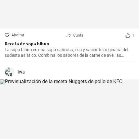
Ahorrar
Cuota
1
Receta de sopa bihun
La sopa bihun es una sopa sabrosa, rica y saciante originaria del
sudeste asiático. Combina los sabores de la carne de ave, las
verduras y los fideos de arroz en una sola olla. En casa la
preparamos todas las semanas.
Iwa