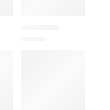
6
Días restantes: 39
Días restantes: 2
Éxito catálogo
Makro catálogo
026
17/07/2026 - 13/09/2026
03/08/2026 - 07/08/2026