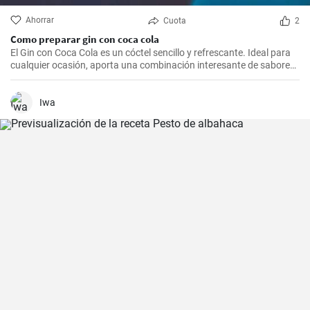
Ahorrar
Cuota
2
Como preparar gin con coca cola
El Gin con Coca Cola es un cóctel sencillo y refrescante. Ideal para
cualquier ocasión, aporta una combinación interesante de sabores
que resultarán del agrado para quienes disfrutan de bebidas
espirituosas mezcladas con refrescos. Aunque puede parecer poco
común mezclar gin con Coca Cola, esta receta puede sorprender
Iwa
por su agradable sabor.