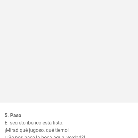
5. Paso
El secreto ibérico está listo. 

¡Mirad qué jugoso, qué tierno!

¡¿Se nos hace la boca agua, verdad?!