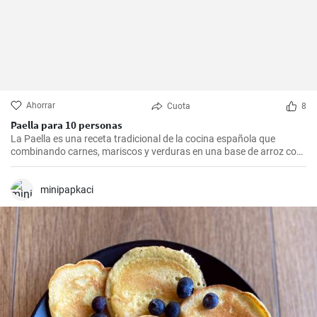
Ahorrar
Cuota
8
Paella para 10 personas
La Paella es una receta tradicional de la cocina española que
combinando carnes, mariscos y verduras en una base de arroz con
una mezcla de especias, ofrece una experiencia culinaria llena de
sabores y texturas. Aunque cada región de España tiene su propia
forma de hacer la paella, esta receta se acerca a la versión más
minipapkaci
clásica, la valenciana.