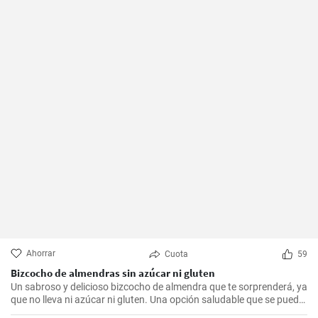
Ahorrar
Cuota
59
Bizcocho de almendras sin azúcar ni gluten
Un sabroso y delicioso bizcocho de almendra que te sorprenderá, ya
que no lleva ni azúcar ni gluten. Una opción saludable que se puede
adaptar a muchas personas.