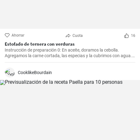
Ahorrar
Cuota
16
Estofado de ternera con verduras
Instrucción de preparación 0: En aceite, doramos la cebolla.
Agregamos la carne cortada, las especias y la cubrimos con agua.
Cocinamos hasta que esté tierna. Luego, agregamos las verduras,
el puré y cocinamos hasta que todo esté suave. Finalmente
agregamos la crema y dejamos que hierva.
CooklikeBourdain