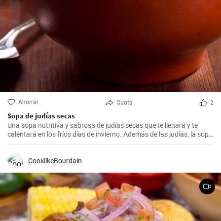
Ahorrar
Cuota
2
Sopa de judías secas
Una sopa nutritiva y sabrosa de judías secas que te llenará y te
calentará en los fríos días de invierno. Además de las judías, la sopa
también tiene patatas, zanahorias y cebolla, que le dan un rico
sabor y aroma.
CooklikeBourdain