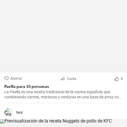
Ahorrar
Cuota
8
Paella para 10 personas
La Paella es una receta tradicional de la cocina española que
combinando carnes, mariscos y verduras en una base de arroz con
una mezcla de especias, ofrece una experiencia culinaria llena de
sabores y texturas. Aunque cada región de España tiene su propia
forma de hacer la paella, esta receta se acerca a la versión más
Iwa
clásica, la valenciana.