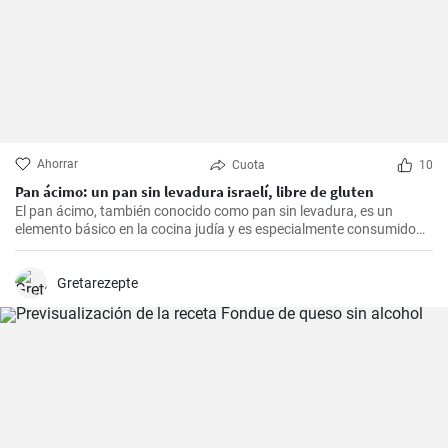
Ahorrar
Cuota
10
Pan ácimo: un pan sin levadura israelí, libre de gluten
El pan ácimo, también conocido como pan sin levadura, es un
elemento básico en la cocina judía y es especialmente consumido
durante Pesaj. En esta receta, te mostraré cómo hacer tu propio
pan ácimo casero de manera sencilla y deliciosa.
Gretarezepte