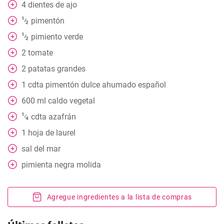
4
dientes de ajo
1
pimentón
⁄
2
1
pimiento verde
⁄
2
2
tomate
2
patatas grandes
1
cdta
pimentón dulce ahumado español
600
ml
caldo vegetal
1
cdta
azafrán
⁄
4
1
hoja de laurel
sal del mar
pimienta negra molida
Agregue ingredientes a la lista de compras