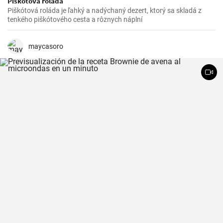
Piškótová roláda
Piškótová roláda je ľahký a nadýchaný dezert, ktorý sa skladá z
tenkého piškótového cesta a rôznych náplní
maycasoro