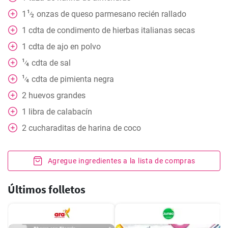
1
1
onzas
de queso parmesano recién rallado
⁄
2
1
cdta
de condimento de hierbas italianas secas
1
cdta
de ajo en polvo
1
cdta
de sal
⁄
4
1
cdta
de pimienta negra
⁄
4
2
huevos grandes
1
libra
de calabacín
2
cucharaditas
de harina de coco
Agregue ingredientes a la lista de compras
Últimos folletos