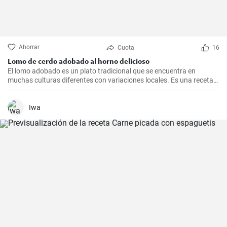
Ahorrar
Cuota
16
Lomo de cerdo adobado al horno delicioso
El lomo adobado es un plato tradicional que se encuentra en
muchas culturas diferentes con variaciones locales. Es una receta
sencilla y deliciosa que consiste en una pieza jugosa de lomo de
cerdo marinado (adobado) en una mezcla de especias, vinagre y ajo
antes de ser asado hasta quedar tierno y sabroso. Es excelente
Iwa
para una cena en familia o una comida especial.