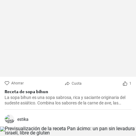
Ahorrar
Cuota
1
Receta de sopa bihun
La sopa bihun es una sopa sabrosa, rica y saciante originaria del
sudeste asiático. Combina los sabores de la carne de ave, las
verduras y los fideos de arroz en una sola olla. En casa la
preparamos todas las semanas.
estika