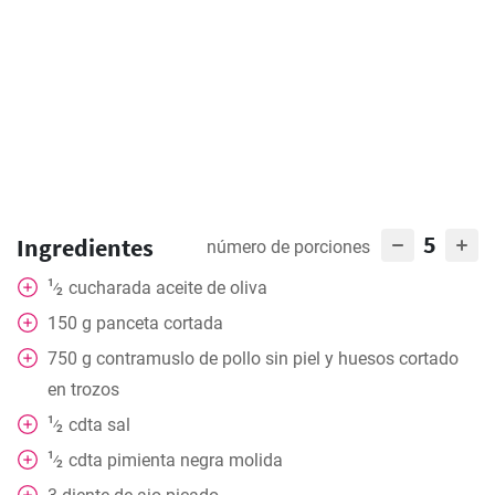
5
Ingredientes
número de porciones
1
cucharada
aceite de oliva
⁄
2
150
g
panceta cortada
750
g
contramuslo de pollo sin piel y huesos cortado
en trozos
1
cdta
sal
⁄
2
1
cdta
pimienta negra molida
⁄
2