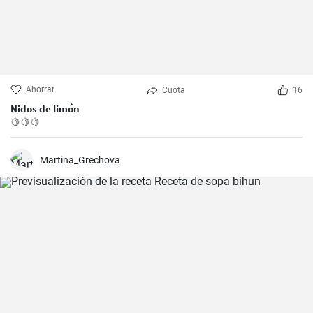
Ahorrar
Cuota
16
Nidos de limón
🍋🍋🍋
Martina_Grechova