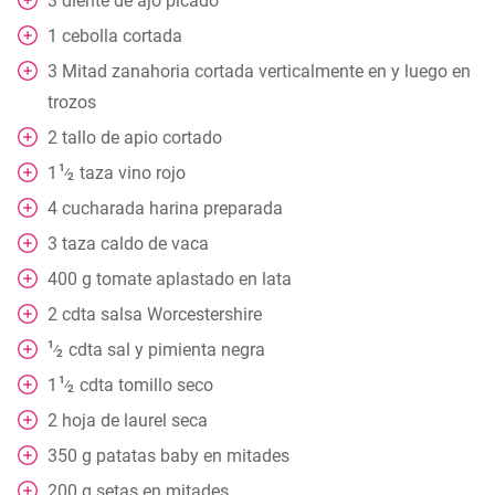
3
diente de ajo picado
1
cebolla cortada
3
Mitad
zanahoria cortada verticalmente en y luego en
trozos
2
tallo de apio cortado
1
1
taza
vino rojo
⁄
2
4
cucharada
harina preparada
3
taza
caldo de vaca
400
g
tomate aplastado en lata
2
cdta
salsa Worcestershire
1
cdta
sal y pimienta negra
⁄
2
1
1
cdta
tomillo seco
⁄
2
2
hoja de laurel seca
350
g
patatas baby en mitades
200
g
setas en mitades