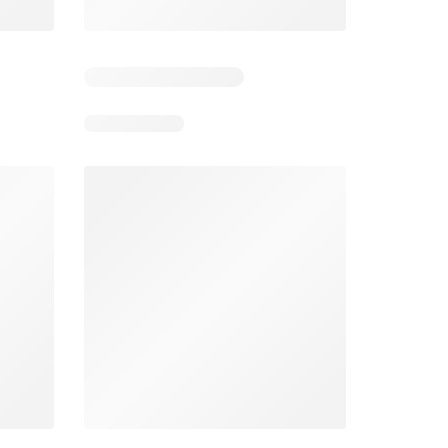
4
Días restantes: 37
Caducado
Éxito catálogo
Makro catálogo
026
17/07/2026 - 13/09/2026
03/08/2026 - 07/08/2026