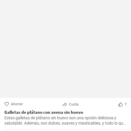
Ahorrar
Cuota
7
Galletas de plátano con avena sin huevo
Estas galletas de plátano sin huevo son una opción deliciosa y
saludable. Además, son dulces, suaves y masticables, y todo lo que
necesitas es un plátano, avena y un toque de edulcorante.