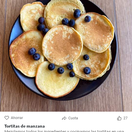
Ahorrar
Cuota
27
Tortitas de manzana
Mezclamos todos los ingredientes y cocinamos las tortitas en una