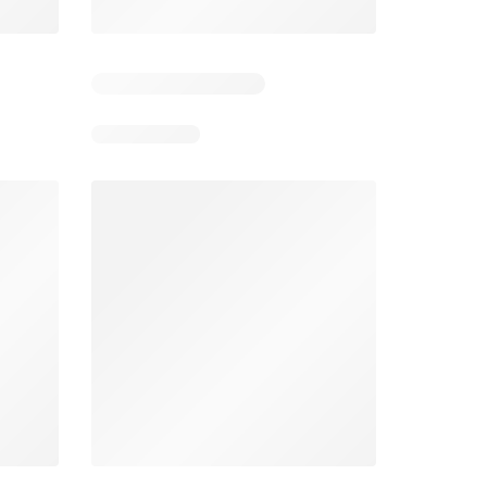
5
Días restantes: 38
Días restantes: 1
Éxito catálogo
Makro catálogo
026
17/07/2026 - 13/09/2026
03/08/2026 - 07/08/2026