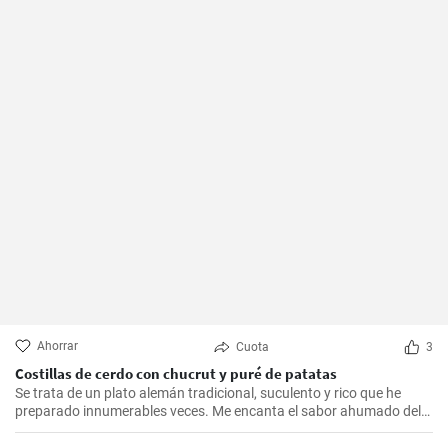
Ahorrar
Cuota
3
Costillas de cerdo con chucrut y puré de patatas
Se trata de un plato alemán tradicional, suculento y rico que he
preparado innumerables veces. Me encanta el sabor ahumado del
Kassler combinado con el chucrut ácido y el cremoso puré de
patatas. Esta receta es ideal para ocasiones especiales y también