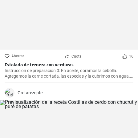
Ahorrar
Cuota
16
Estofado de ternera con verduras
Instrucción de preparación 0: En aceite, doramos la cebolla.
Agregamos la carne cortada, las especias y la cubrimos con agua.
Cocinamos hasta que esté tierna. Luego, agregamos las verduras,
el puré y cocinamos hasta que todo esté suave. Finalmente
agregamos la crema y dejamos que hierva.
Gretarezepte