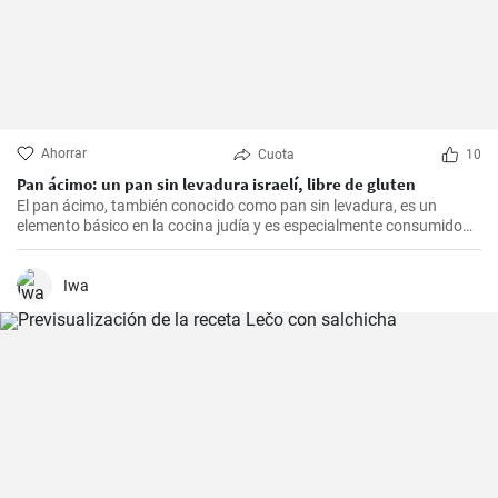
Ahorrar
Cuota
10
Pan ácimo: un pan sin levadura israelí, libre de gluten
El pan ácimo, también conocido como pan sin levadura, es un
elemento básico en la cocina judía y es especialmente consumido
durante Pesaj. En esta receta, te mostraré cómo hacer tu propio
pan ácimo casero de manera sencilla y deliciosa.
Iwa