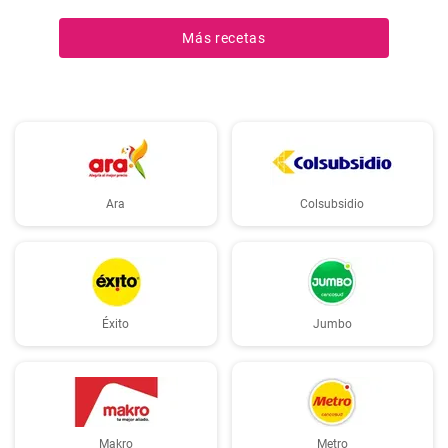
Más recetas
Ara
Colsubsidio
Éxito
Jumbo
Makro
Metro