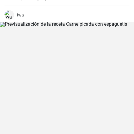
de mucha experimentación y personalización. Lo sorprendente es
que es increíblemente fácil de hacer y, a la vez, tan sabrosa e
impresionante. Un trozo de filete de salmón fresco se marina en un
Iwa
encurtido picante y está listo para servir al cabo de dos días.