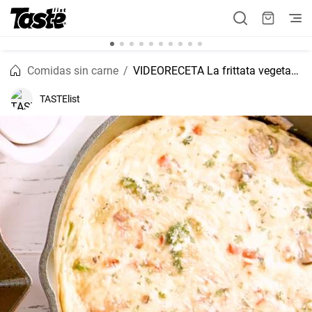
Comidas sin carne
VIDEORECETA La frittata vegetariana más fácil que habéis visto
TASTElist