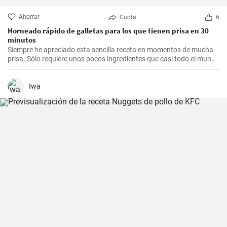
Ahorrar
Cuota
6
Horneado rápido de galletas para los que tienen prisa en 30
minutos
Siempre he apreciado esta sencilla receta en momentos de mucha
prisa. Sólo requiere unos pocos ingredientes que casi todo el mundo
tiene en casa, y en apenas 30 minutos puedes estar disfrutando de
unas deliciosas galletas caseras. Con su textura crujiente y su
sabor dulce, siempre eran un éxito para las visitas improvisadas y
Iwa
para compartir con amigos y familiares.