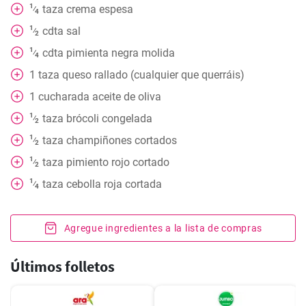
1
taza
crema espesa
⁄
4
1
cdta
sal
⁄
2
1
cdta
pimienta negra molida
⁄
4
1
taza
queso rallado (cualquier que querráis)
1
cucharada
aceite de oliva
1
taza
brócoli congelada
⁄
2
1
taza
champiñones cortados
⁄
2
1
taza
pimiento rojo cortado
⁄
2
1
taza
cebolla roja cortada
⁄
4
Agregue ingredientes a la lista de compras
Últimos folletos