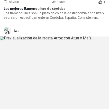
Ahorrar
Cuota
1
Los mejores flamenquines de córdoba
Los flamenquines son un plato típico de la gastronomía andaluza y
se crearon específicamente en Córdoba, España. Consisten en
rollitos de jamón serrano y carne de cerdo empanados y fritos. Son
crujientes por fuera y jugosos por dentro, generalmente se sirven
como tapas y son comúnmente acompañados con papas fritas y
Iwa
mayonesa.