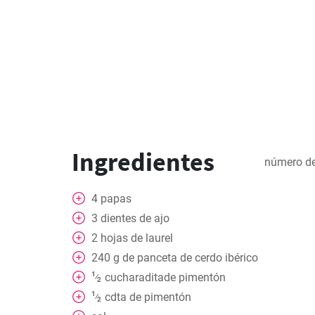
Ingredientes
número de
4
papas
3
dientes de ajo
2
hojas
de laurel
240
g
de panceta de cerdo ibérico
1
cucharaditade pimentón
⁄
2
1
cdta
de pimentón
⁄
2