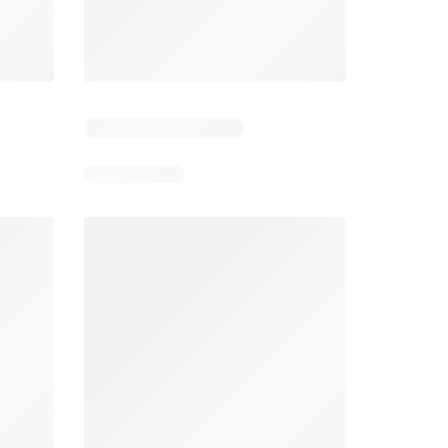
6
Días restantes: 39
Días restantes: 2