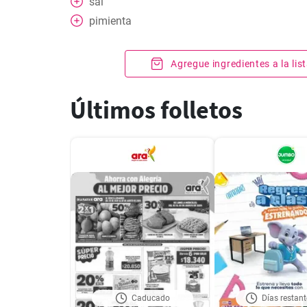
sal
pimienta
Agregue ingredientes a la li
Últimos folletos
Caducado
Días restant