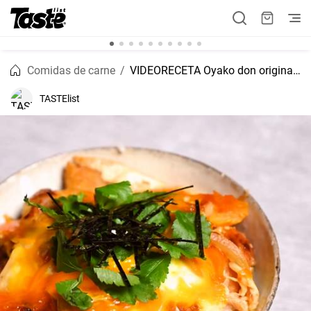
Comidas de carne
VIDEORECETA Oyako don original japonés
TASTElist